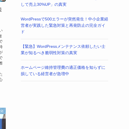
して売上30%UP」の真実
伝
WordPressで500エラーが突然発生！中小企業経
営者が実践した緊急対策と再発防止の完全ガイ
い
ド
ま
で
【緊急】WordPressメンテナンス依頼したい士
時
が
業が知るべき脆弱性対策の真実
で
際
ホームページ維持管理費の適正価格を知らずに
、
損している経営者が急増中
た
心
動化