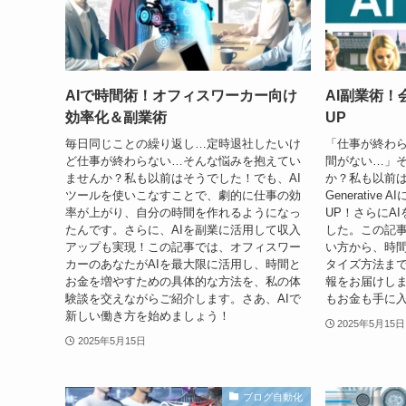
AIで時間術！オフィスワーカー向け
AI副業術！
効率化＆副業術
UP
毎日同じことの繰り返し…定時退社したいけ
「仕事が終わ
ど仕事が終わらない…そんな悩みを抱えてい
間がない…」
ませんか？私も以前はそうでした！でも、AI
か？私も以前
ツールを使いこなすことで、劇的に仕事の効
Generativ
率が上がり、自分の時間を作れるようになっ
UP！さらにA
たんです。さらに、AIを副業に活用して収入
した。この記事
アップも実現！この記事では、オフィスワー
い方から、時
カーのあなたがAIを最大限に活用し、時間と
タイズ方法ま
お金を増やすための具体的な方法を、私の体
報をお届けしま
験談を交えながらご紹介します。さあ、AIで
もお金も手に
新しい働き方を始めましょう！
2025年5月15日
2025年5月15日
ブログ自動化