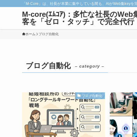
「M-Core」は、社長が本業に集中している間も、AIがWeb集
M-core(ｴﾑｺｱ)：多忙な社長のWeb
客を「ゼロ・タッチ」で完全代行
ホーム
ブログ自動化
ブログ自動化
– category –
ブログ自動化