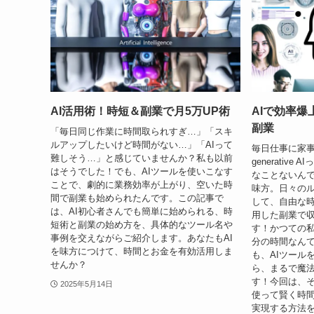
AI活用術！時短＆副業で月5万UP術
AIで効率爆
副業
「毎日同じ作業に時間取られすぎ…」「スキ
ルアップしたいけど時間がない…」「AIって
毎日仕事に家
難しそう…」と感じていませんか？私も以前
generativ
はそうでした！でも、AIツールを使いこなす
なことないんで
ことで、劇的に業務効率が上がり、空いた時
味方。日々の
間で副業も始められたんです。この記事で
して、自由な時
は、AI初心者さんでも簡単に始められる、時
用した副業で
短術と副業の始め方を、具体的なツール名や
す！かつての
事例を交えながらご紹介します。あなたもAI
分の時間なん
を味方につけて、時間とお金を有効活用しま
も、AIツール
せんか？
ら、まるで魔
す！今回は、そ
2025年5月14日
使って賢く時
実現する方法