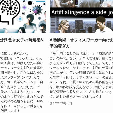
上げ! 働き女子の時短術&
AI副業術！オフィスワーカー向け
率的稼ぎ方
事に忙しいあなたへ。
「毎日同じことの繰り返し…」「残業続き
e AIって難しそう？いえいえ、そん
自分の時間がない…」そんな悩み、抱えて
す！実は、AIはあなたの強い
ませんか？私も以前はそうでした。でも、A
ルーチンワークを劇的に効率化
ツールを使いこなすことで、劇的に仕事の
間を増やし、さらにはAIを活
率が上がり、空いた時間で副業も始められ
収入アップも夢じゃないんで
んです！今回は、オフィスワーカーの皆さ
私も、毎日残業でヘトヘト…自
が、AIを使って賢く稼ぐための具体的な方
て全くありませんでした。で
を、私の体験談を交えながらご紹介します
を使いこなすようになってか
時間管理から収益化まで、AIを味方につけ
法のように時間が生まれたんで
て、新しい働き方を始めましょう！
んな私の経験をもとに、AIを
2025年5月14日
間を作り、自分らしい働き方を
を伝授します！