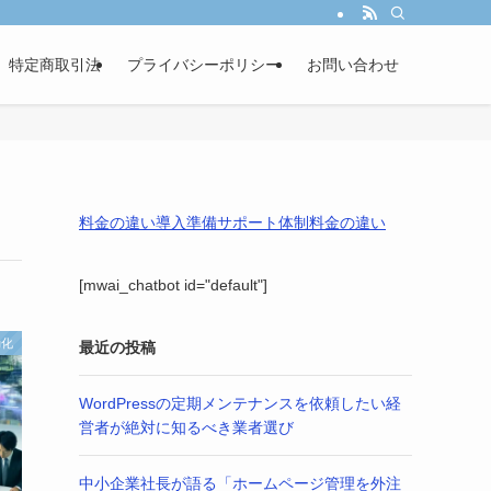
し、あなたの事業成長を戦略的パートナーとして伴走サポートします。
特定商取引法
プライバシーポリシー
お問い合わせ
料金の違い
導入準備
サポート体制
料金の違い
[mwai_chatbot id="default"]
動化
最近の投稿
WordPressの定期メンテナンスを依頼したい経
営者が絶対に知るべき業者選び
中小企業社長が語る「ホームページ管理を外注