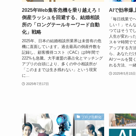
2025年Web集客危機を乗り越えろ！
AIで効率
倒産ラッシュを回避する、結婚相談
「毎日残業で
所の「ロングテールキーワード自動
しい！」そん
つてはそうでし
化」戦略
人生が変わっ
2025年、日本の結婚相談所業界は未曾有の危
スキマ時間でで
機に直面しています。過去最高の倒産件数を
アップする方
記録し、顧客獲得コスト（CAC）は8年間で
ら、あなただ
222%も急騰。大手連盟の寡占化とマッチング
AIツールを賢
アプリの台頭により、多くの中小相談所が
れる方法、一
「このままでは生き残れない」という現実
2025年5月15日
に...
2025年7月17日
ブログ自動化