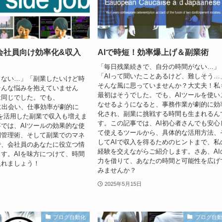
会社員向け効率化&収入
AIで時短！効率爆上げ＆副業術
「毎日残業続きで、自分の時間がない…」
「AIって聞いたことあるけど、難しそう…
らない…」「副業したいけど時
そんな風に思っていませんか？大丈夫！私
そんな悩みを抱えていません
最初はそうでした。でも、AIツールを使い
は同じでした。でも、
なせるようになると、事務作業が劇的に効
e AIに出会い、仕事効率が劇的に
化され、副業に挑戦する時間も生まれるん
Iを活用した副業で収入も増えま
す。この記事では、AI初心者さんでも安心
では、AIツールの効果的な使
て使えるツールから、具体的な活用方法、
間管理術、そして副業でのマネ
してAIで収入を得るためのヒントまで、私
で、会社員のあなたに役立つ情
経験を交えながらご紹介します。さあ、AI
す。AIを味方につけて、時間
力を借りて、あなたの時間と可能性を広げ
入れましょう！
みませんか？
2025年5月15日
ブログ自動化
ブログ自