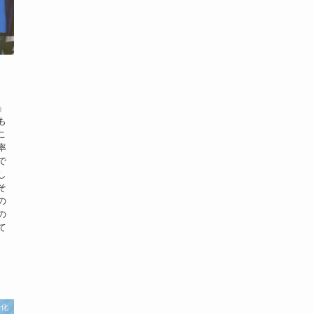
」
も
こ
率
で
し
そ
の
の
て
動化