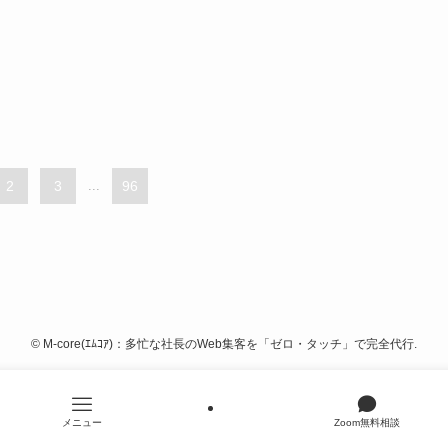
2
3
...
96
©
M-core(ｴﾑｺｱ)：多忙な社長のWeb集客を「ゼロ・タッチ」で完全代行.
メニュー
Zoom無料相談