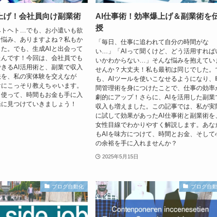
爆上げ！会社員向け副業術
AI仕事術！効率爆上げ＆副業術を
授
ヘトヘト…でも、お小遣いも欲
な悩み、ありますよね？私もか
「毎日、仕事に追われて自分の時間がな
た。でも、生成AIと出会って
い…」「AIって聞くけど、どう活用すれば
たんです！今回は、会社員でも
いかわからない…」そんな悩みを抱えてい
きるAI活用術と、副業で収入
せんか？大丈夫！私も最初は同じでした。
法を、私の実体験を交えなが
も、AIツールを使いこなせるようになり、
けにこっそり教えちゃいます。
間管理術を身につけたことで、仕事の効率
く使って、時間もお金も手に入
劇的にアップ！さらに、AIを活用した副業
緒に見つけていきましょう！
収入も増えました。この記事では、私が実
に試して効果があったAI仕事術と副業術を
女性目線でわかりやすく解説します。あな
もAIを味方につけて、時間とお金、そして
の余裕を手に入れませんか？
2025年5月15日
ブログ自動化
ブログ自