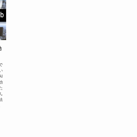
効
で
い
I
効
た
ん
法
。