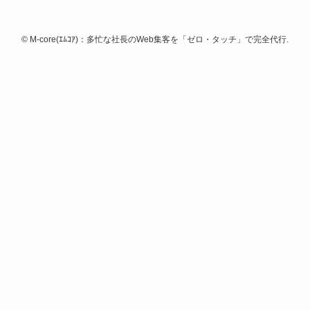
©
M-core(ｴﾑｺｱ)：多忙な社長のWeb集客を「ゼロ・タッチ」で完全代行.