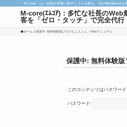
「M-Core」は、社長が本業に集中している間も、AIがWeb集
M-core(ｴﾑｺｱ)：多忙な社長のWeb
客を「ゼロ・タッチ」で完全代行
ホーム
保護中: 無料体験版ブログむじんくん：Webマニュアル
保護中: 無料体験
このコンテンツはパスワード
パスワード: