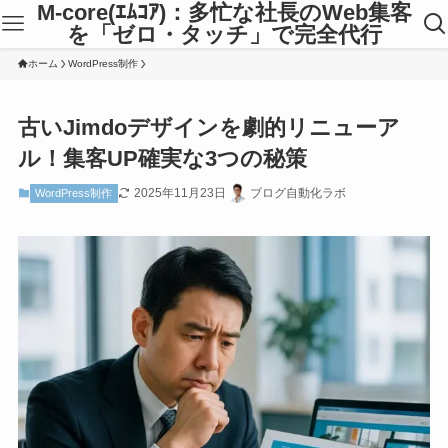
M-core(ｴﾑｺｱ)：多忙な社長のWeb集客
を「ゼロ・タッチ」で完全代行
ホーム
WordPress制作
古いJimdoデザインを劇的リニューア
ル！集客UP確実な3つの秘策
2025年11月23日
ブログ自動化ラボ
WordPress制作