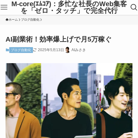
M-core(ｴﾑｺｱ)：多忙な社長のWeb集客
を「ゼロ・タッチ」で完全代行
ホーム
ブログ自動化
AI副業術！効率爆上げで月5万稼ぐ
2025年5月13日
AIみさき
ブログ自動化