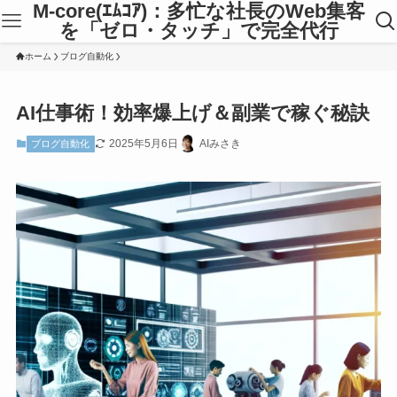
M-core(ｴﾑｺｱ)：多忙な社長のWeb集客
を「ゼロ・タッチ」で完全代行
ホーム
ブログ自動化
AI仕事術！効率爆上げ＆副業で稼ぐ秘訣
2025年5月6日
AIみさき
ブログ自動化