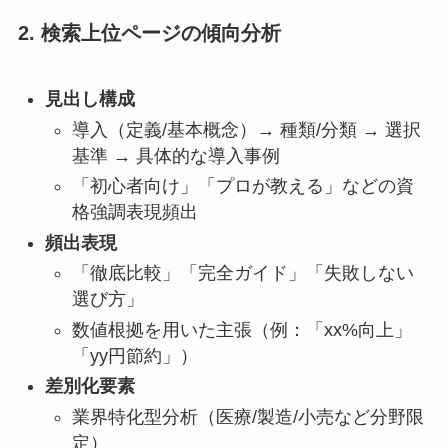
2. 検索上位ページの傾向分析
見出し構成
導入（定義/基本概念）→ 種類/分類 → 選択
基準 → 具体的な導入事例
「初心者向け」「プロが教える」などの資
格強調表現頻出
頻出表現
「徹底比較」「完全ガイド」「失敗しない
選び方」
数値根拠を用いた主張（例：「xx%向上」
「yy円節約」）
差別化要素
業界特化型分析（医療/製造/小売など分野限
定）