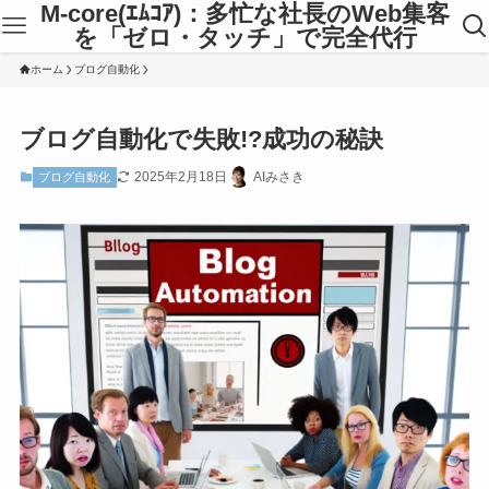
M-core(ｴﾑｺｱ)：多忙な社長のWeb集客
を「ゼロ・タッチ」で完全代行
ホーム
ブログ自動化
ブログ自動化で失敗!?成功の秘訣
2025年2月18日
AIみさき
ブログ自動化