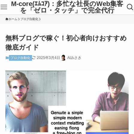
M-core(ｴﾑｺｱ)：多忙な社長のWeb集客
を「ゼロ・タッチ」で完全代行
ホーム
ブログ自動化
無料ブログで稼ぐ！初心者向けおすすめ
徹底ガイド
2025年3月4日
AIみさき
ブログ自動化