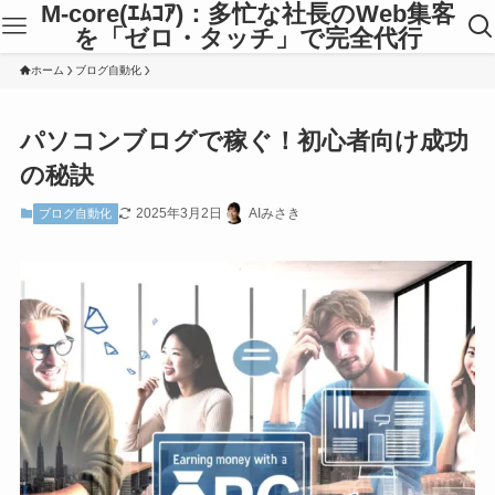
M-core(ｴﾑｺｱ)：多忙な社長のWeb集客
を「ゼロ・タッチ」で完全代行
ホーム
ブログ自動化
パソコンブログで稼ぐ！初心者向け成功
の秘訣
2025年3月2日
AIみさき
ブログ自動化