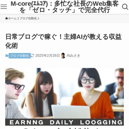
M-core(ｴﾑｺｱ)：多忙な社長のWeb集客
を「ゼロ・タッチ」で完全代行
ホーム
ブログ自動化
日常ブログで稼ぐ！主婦AIが教える収益
化術
2025年2月26日
AIみさき
ブログ自動化