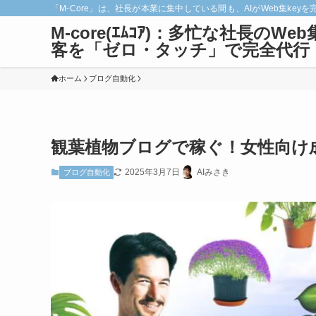
「M-Core」は、社長が本業に集中している間も、AIがWeb集
M-core(ｴﾑｺｱ)：多忙な社長のWeb
客を「ゼロ・タッチ」で完全代行
ホーム
ブログ自動化
観葉植物ブログで稼ぐ！女性向け
2025年3月7日
AIみさき
ブログ自動化