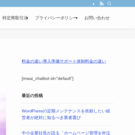
し、あなたの事業成長を戦略的パートナーとして伴走サポートします。
特定商取引法
プライバシーポリシー
お問い合わせ
料金の違い
導入準備
サポート体制
料金の違い
[mwai_chatbot id="default"]
最近の投稿
WordPressの定期メンテナンスを依頼したい経
営者が絶対に知るべき業者選び
中小企業社長が語る「ホームページ管理を外注