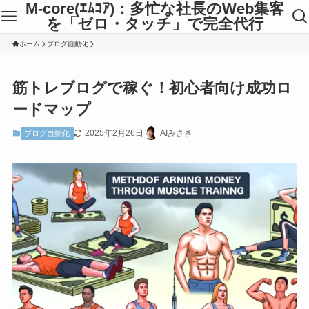
M-core(ｴﾑｺｱ)：多忙な社長のWeb集客
を「ゼロ・タッチ」で完全代行
ホーム
ブログ自動化
筋トレブログで稼ぐ！初心者向け成功ロ
ードマップ
2025年2月26日
AIみさき
ブログ自動化