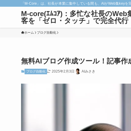
「M-Core」は、社長が本業に集中している間も、AIがWeb集
M-core(ｴﾑｺｱ)：多忙な社長のWeb
客を「ゼロ・タッチ」で完全代行
ホーム
ブログ自動化
無料AIブログ作成ツール！記事作
2025年2月3日
AIみさき
ブログ自動化