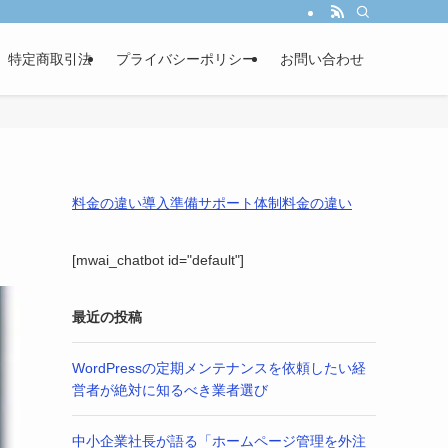
し、あなたの事業成長を戦略的パートナーとして伴走サポートします。
特定商取引法
プライバシーポリシー
お問い合わせ
料金の違い
導入準備
サポート体制
料金の違い
[mwai_chatbot id="default"]
最近の投稿
WordPressの定期メンテナンスを依頼したい経
営者が絶対に知るべき業者選び
中小企業社長が語る「ホームページ管理を外注