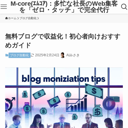
M-core(ｴﾑｺｱ)：多忙な社長のWeb集客
を「ゼロ・タッチ」で完全代行
ホーム
ブログ自動化
無料ブログで収益化！初心者向けおすす
めガイド
2025年2月24日
AIみさき
ブログ自動化