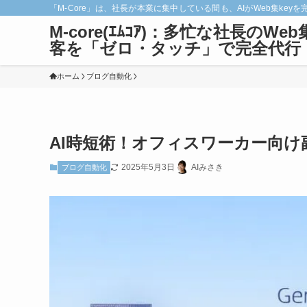
「M-Core」は、社長が本業に集中している間も、AIがWeb集
M-core(ｴﾑｺｱ)：多忙な社長のWeb
客を「ゼロ・タッチ」で完全代行
ホーム
ブログ自動化
AI時短術！オフィスワーカー向け
2025年5月3日
AIみさき
ブログ自動化