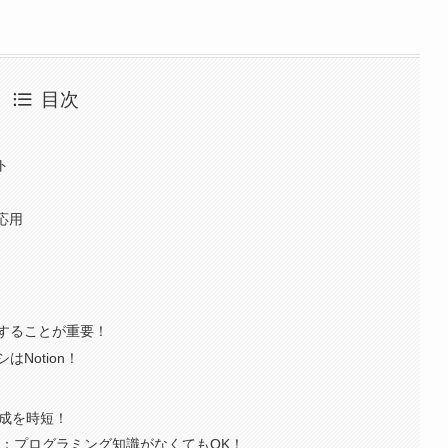
目次
ト
応用
することが重要！
Notion！
作成を時短！
用：プログラミング知識がなくてもOK！