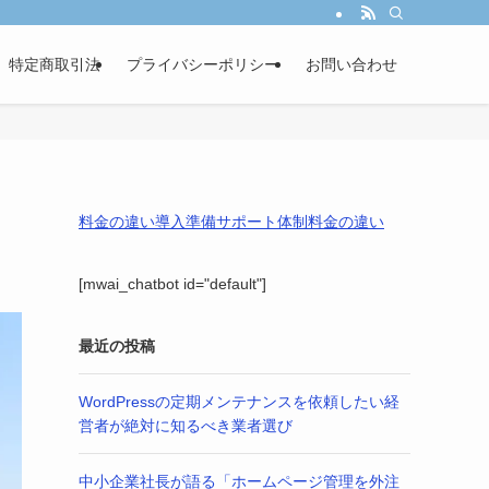
し、あなたの事業成長を戦略的パートナーとして伴走サポートします。
特定商取引法
プライバシーポリシー
お問い合わせ
料金の違い
導入準備
サポート体制
料金の違い
[mwai_chatbot id="default"]
最近の投稿
WordPressの定期メンテナンスを依頼したい経
営者が絶対に知るべき業者選び
中小企業社長が語る「ホームページ管理を外注