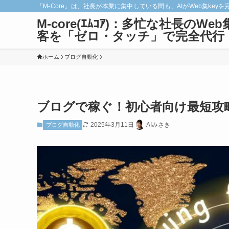
「M-Core」は、社長が本業に集中している間も、AIがWeb集
M-core(ｴﾑｺｱ)：多忙な社長のWeb
客を「ゼロ・タッチ」で完全代行
ホーム
ブログ自動化
ブログで稼ぐ！初心者向け最短攻
2025年3月11日
AIみさき
ブログ自動化