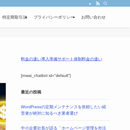
し、あなたの事業成長を戦略的パートナーとして伴走サポートします。
特定商取引法
プライバシーポリシー
お問い合わせ
料金の違い
導入準備
サポート体制
料金の違い
[mwai_chatbot id="default"]
最近の投稿
WordPressの定期メンテナンスを依頼したい経
営者が絶対に知るべき業者選び
中小企業社長が語る「ホームページ管理を外注