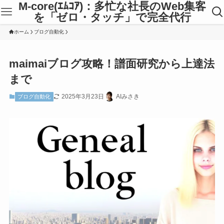
M-core(ｴﾑｺｱ)：多忙な社長のWeb集客
を「ゼロ・タッチ」で完全代行
ホーム
ブログ自動化
maimaiブログ攻略！譜面研究から上達法
まで
2025年3月23日
AIみさき
ブログ自動化