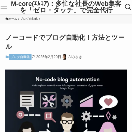
M-core(ｴﾑｺｱ)：多忙な社長のWeb集客
を「ゼロ・タッチ」で完全代行
ホーム
ブログ自動化
ノーコードでブログ自動化！方法とツー
ル
2025年2月20日
AIみさき
ブログ自動化