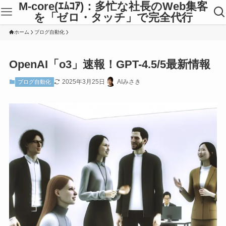
M-core(ｴﾑｺｱ)：多忙な社長のWeb集客
を「ゼロ・タッチ」で完全代行
ホーム
ブログ自動化
OpenAI「o3」速報！GPT-4.5/5最新情報
2025年3月25日
AIみさき
ブログ自動化