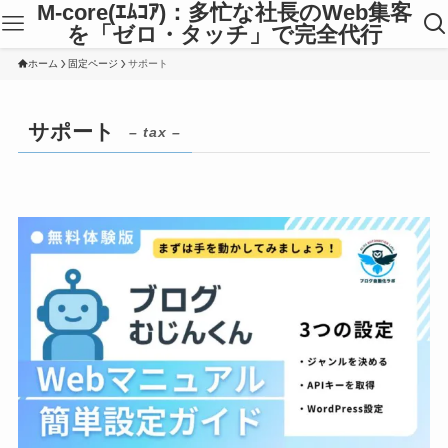
M-core(ｴﾑｺｱ)：多忙な社長のWeb集客
を「ゼロ・タッチ」で完全代行
ホーム
固定ページ
サポート
サポート
– tax –