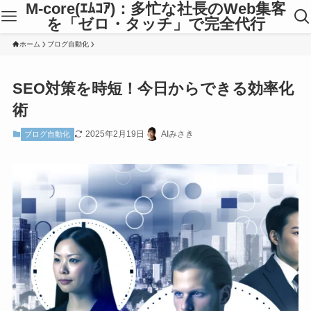
M-core(ｴﾑｺｱ)：多忙な社長のWeb集客
を「ゼロ・タッチ」で完全代行
ホーム
ブログ自動化
SEO対策を時短！今日からできる効率化
術
2025年2月19日
AIみさき
ブログ自動化