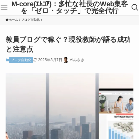
M-core(ｴﾑｺｱ)：多忙な社長のWeb集客
を「ゼロ・タッチ」で完全代行
ホーム
ブログ自動化
教員ブログで稼ぐ？現役教師が語る成功
と注意点
2025年3月7日
AIみさき
ブログ自動化