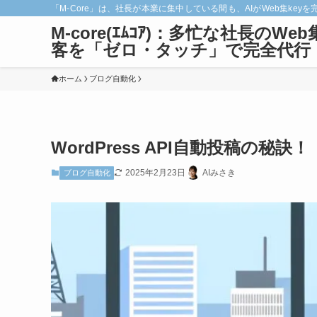
「M-Core」は、社長が本業に集中している間も、AIがWeb集
M-core(ｴﾑｺｱ)：多忙な社長のWeb
客を「ゼロ・タッチ」で完全代行
ホーム
ブログ自動化
WordPress API自動投稿の秘訣！
2025年2月23日
AIみさき
ブログ自動化