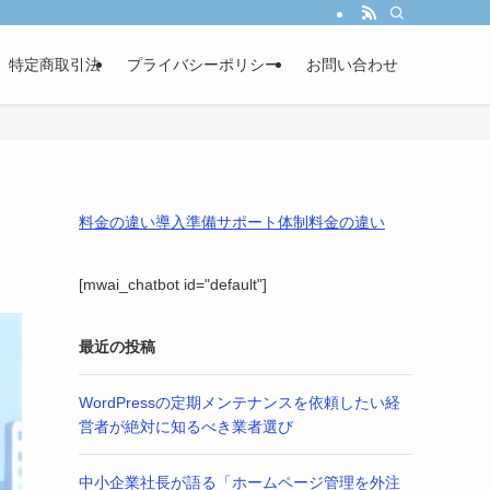
し、あなたの事業成長を戦略的パートナーとして伴走サポートします。
特定商取引法
プライバシーポリシー
お問い合わせ
料金の違い
導入準備
サポート体制
料金の違い
[mwai_chatbot id="default"]
最近の投稿
WordPressの定期メンテナンスを依頼したい経
営者が絶対に知るべき業者選び
中小企業社長が語る「ホームページ管理を外注