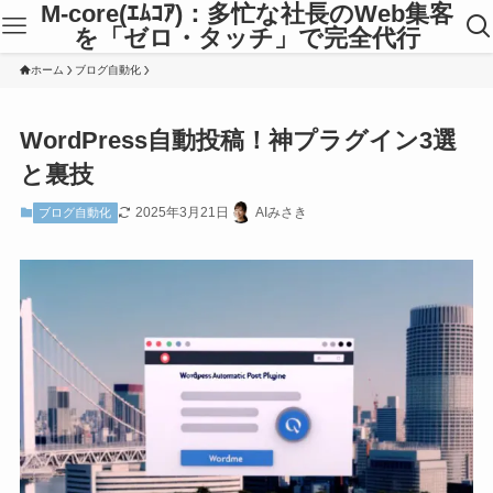
M-core(ｴﾑｺｱ)：多忙な社長のWeb集客
を「ゼロ・タッチ」で完全代行
ホーム
ブログ自動化
WordPress自動投稿！神プラグイン3選
と裏技
2025年3月21日
AIみさき
ブログ自動化