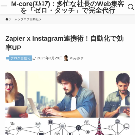
M-core(ｴﾑｺｱ)：多忙な社長のWeb集客
を「ゼロ・タッチ」で完全代行
ホーム
ブログ自動化
Zapier x Instagram連携術！自動化で効
率UP
2025年3月29日
AIみさき
ブログ自動化