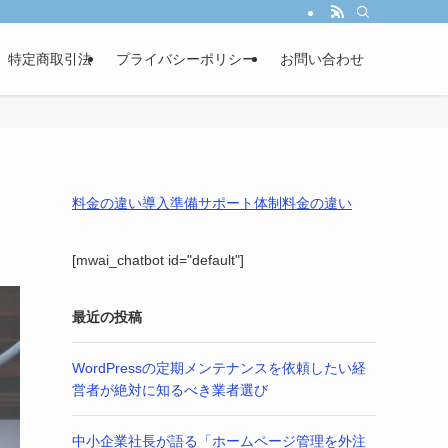
し、あなたの事業成長を戦略的パートナーとして伴走サポートします。
特定商取引法
プライバシーポリシー
お問い合わせ
料金の違い
導入準備
サポート体制
料金の違い
[mwai_chatbot id="default"]
最近の投稿
WordPressの定期メンテナンスを依頼したい経
営者が絶対に知るべき業者選び
中小企業社長が語る「ホームページ管理を外注