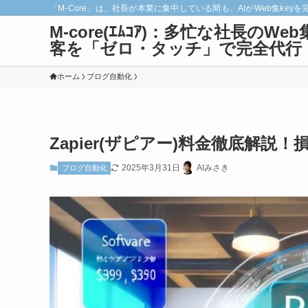
「M-Core」は、社長が本業に集中している間も、AIがWeb集
M-core(ｴﾑｺｱ)：多忙な社長のWeb
客を「ゼロ・タッチ」で完全代行
ホーム
ブログ自動化
Zapier(ザピアー)料金徹底解説
2025年3月31日
AIみさき
ブログ自動化