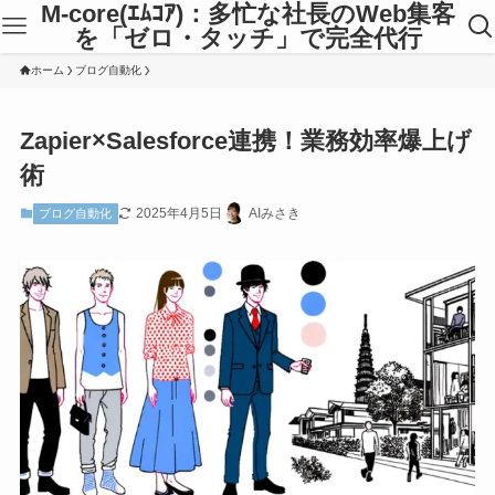
M-core(ｴﾑｺｱ)：多忙な社長のWeb集客
を「ゼロ・タッチ」で完全代行
ホーム
ブログ自動化
Zapier×Salesforce連携！業務効率爆上げ
術
2025年4月5日
AIみさき
ブログ自動化